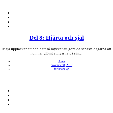
Del 8: Hjärta och själ
Maja upptäcker att hon haft så mycket att göra de senaste dagarna att
hon har glömt att lyssna på sin…
Anna
Posted
november 8, 2019
on
författarskap