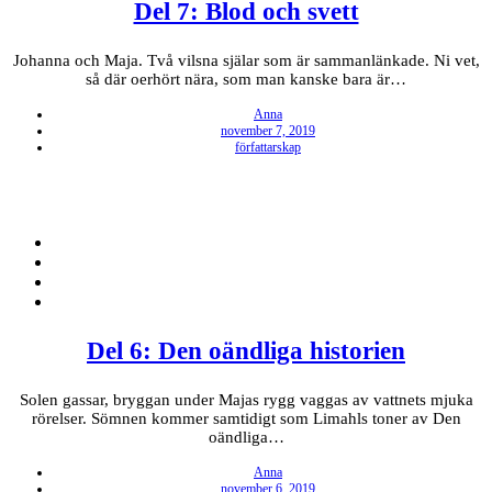
Del 7: Blod och svett
Johanna och Maja. Två vilsna själar som är sammanlänkade. Ni vet,
så där oerhört nära, som man kanske bara är…
Anna
Posted
november 7, 2019
on
författarskap
Del 6: Den oändliga historien
Solen gassar, bryggan under Majas rygg vaggas av vattnets mjuka
rörelser. Sömnen kommer samtidigt som Limahls toner av Den
oändliga…
Anna
Posted
november 6, 2019