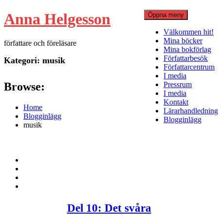
Hoppa
Anna Helgesson
Öppna meny
till
innehåll
Välkommen hit!
Mina böcker
författare och föreläsare
Mina bokförlag
Författarbesök
Kategori:
musik
Författarcentrum
I media
Browse:
Pressrum
I media
Kontakt
Home
Lärarhandledning
Blogginlägg
Blogginlägg
musik
Del 10: Det svåra