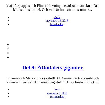
Maja får pappas och Elins förlovning kastad rakt i ansiktet. Det
känns konstigt, fel. Och vem är hon som missunnar…
Anna
Posted
november 10, 2019
on
författarskap
Del 9: Åttiotalets giganter
Johanna och Maja är på cykelutflykt. Värmen är tryckande och
åskan närmar sig. Det närmar sig slutet. Det definitiva slutet,…
Anna
Posted
november 9, 2019
on
författarskap