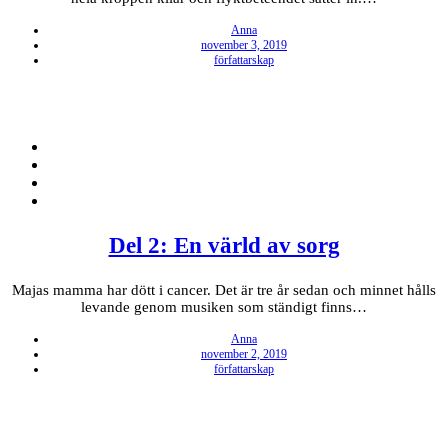
Anna
Posted
november 3, 2019
on
författarskap
Del 2: En värld av sorg
Majas mamma har dött i cancer. Det är tre år sedan och minnet hålls
levande genom musiken som ständigt finns…
Anna
Posted
november 2, 2019
on
författarskap