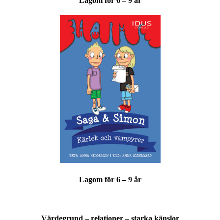
Lagom för 6 – 9 år
Lagom för 6 – 9 år
Värdegrund – relationer – starka känslor