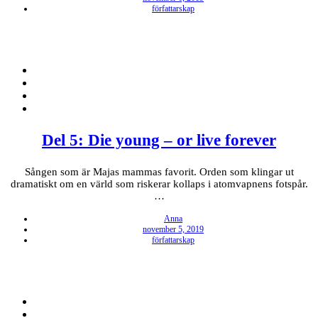
on
författarskap
Del 5: Die young – or live forever
Sången som är Majas mammas favorit. Orden som klingar ut
dramatiskt om en värld som riskerar kollaps i atomvapnens fotspår.
…
Anna
Posted
november 5, 2019
on
författarskap