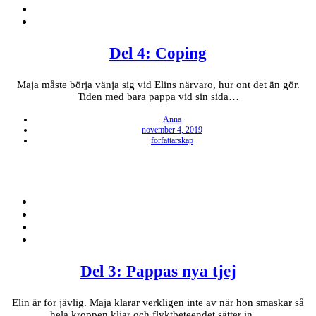
Del 4: Coping
Maja måste börja vänja sig vid Elins närvaro, hur ont det än gör.
Tiden med bara pappa vid sin sida…
Anna
Posted
november 4, 2019
on
författarskap
Del 3: Pappas nya tjej
Elin är för jävlig. Maja klarar verkligen inte av när hon smaskar så
hela kroppen kliar och flyktbeteendet sätter in.…