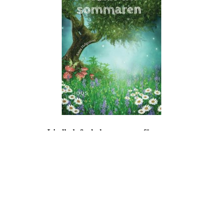
Ljudbok & ebok – romance för vuxna
Copyright © All rights reserved.
drivs med WordPress
|
tema: Story
Hub av
ThemeMiles
Välkommen hit!
Mina böcker
Bokförlag
Författarbesök
I media