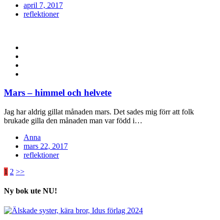
Posted
april 7, 2017
on
reflektioner
Mars – himmel och helvete
Jag har aldrig gillat månaden mars. Det sades mig förr att folk
brukade gilla den månaden man var född i…
Anna
Posted
mars 22, 2017
on
reflektioner
Inläggsnavigering
1
2
>>
Ny bok ute NU!