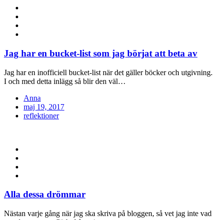
Jag har en bucket-list som jag börjat att beta av
Jag har en inofficiell bucket-list när det gäller böcker och utgivning.
I och med detta inlägg så blir den väl…
Anna
Posted
maj 19, 2017
on
reflektioner
Alla dessa drömmar
Nästan varje gång när jag ska skriva på bloggen, så vet jag inte vad