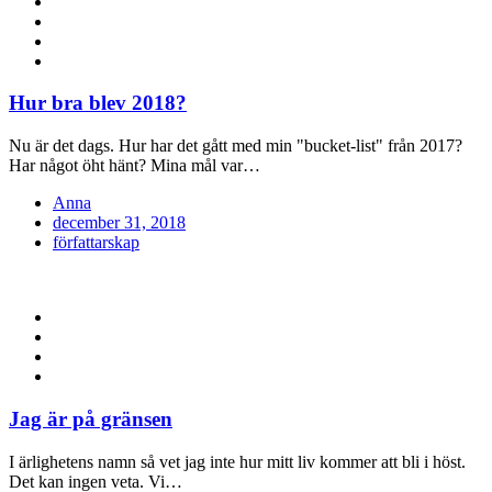
Hur bra blev 2018?
Nu är det dags. Hur har det gått med min "bucket-list" från 2017?
Har något öht hänt? Mina mål var…
Anna
Posted
december 31, 2018
on
författarskap
Jag är på gränsen
I ärlighetens namn så vet jag inte hur mitt liv kommer att bli i höst.
Det kan ingen veta. Vi…