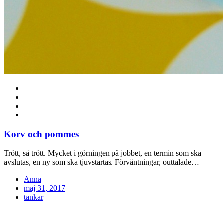
Korv och pommes
Trött, så trött. Mycket i görningen på jobbet, en termin som ska
avslutas, en ny som ska tjuvstartas. Förväntningar, outtalade…
Anna
Posted
maj 31, 2017
on
tankar