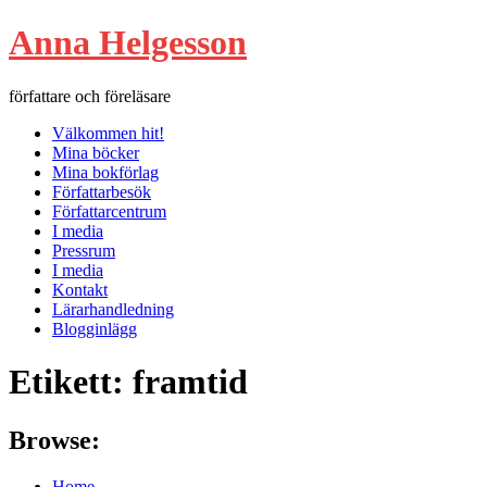
Hoppa
Anna Helgesson
till
innehåll
författare och föreläsare
Välkommen hit!
Mina böcker
Mina bokförlag
Författarbesök
Författarcentrum
I media
Pressrum
I media
Kontakt
Lärarhandledning
Blogginlägg
Etikett:
framtid
Browse:
Home