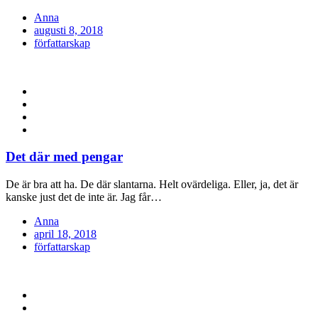
Anna
Posted
augusti 8, 2018
on
författarskap
Det där med pengar
De är bra att ha. De där slantarna. Helt ovärdeliga. Eller, ja, det är
kanske just det de inte är. Jag får…
Anna
Posted
april 18, 2018
on
författarskap