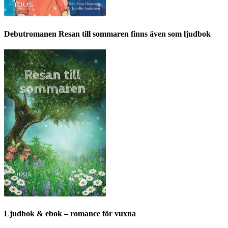
Debutromanen Resan till sommaren finns även som ljudbok
Ljudbok & ebok – romance för vuxna