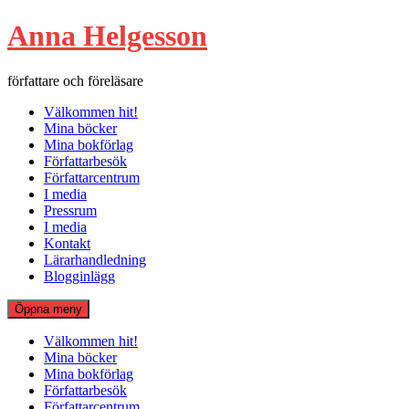
Hoppa
Anna Helgesson
till
innehåll
författare och föreläsare
Välkommen hit!
Mina böcker
Mina bokförlag
Författarbesök
Författarcentrum
I media
Pressrum
I media
Kontakt
Lärarhandledning
Blogginlägg
Öppna meny
Välkommen hit!
Mina böcker
Mina bokförlag
Författarbesök
Författarcentrum