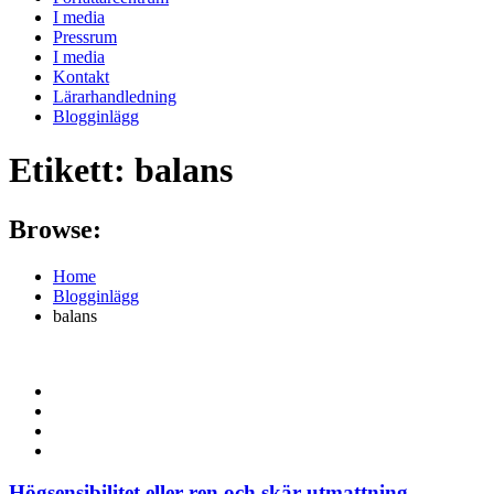
I media
Pressrum
I media
Kontakt
Lärarhandledning
Blogginlägg
Etikett:
balans
Browse:
Home
Blogginlägg
balans
Högsensibilitet eller ren och skär utmattning