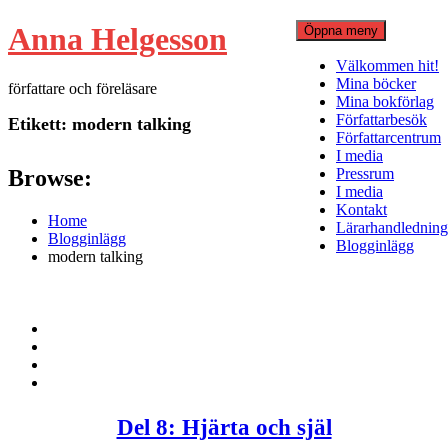
Hoppa
Anna Helgesson
Öppna meny
till
innehåll
Välkommen hit!
Mina böcker
författare och föreläsare
Mina bokförlag
Författarbesök
Etikett:
modern talking
Författarcentrum
I media
Browse:
Pressrum
I media
Kontakt
Home
Lärarhandledning
Blogginlägg
Blogginlägg
modern talking
Del 8: Hjärta och själ