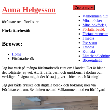
Hoppa
Anna Helgesson
Öppna meny
till
innehåll
Välkommen hit!
Mina böcker
författare och föreläsare
Mina bokförlag
Författarbesök
Författarbesök
Författarcentrum
I media
Browse:
Pressrum
I media
Kontakt
Home
Lärarhandledning
Författarbesök
Blogginlägg
Jag har varit på många författarbesök runt om i landet. Det är bland
det roligaste jag vet. Att få träffa barn och ungdomar i skolan och
verkligen få ägna mig åt det bästa jag vet – böcker och läsning!
Jag gör både fysiska och digitala besök och bokning sker via
Författarcentrum. Se länken nedan! Välkommen med en förfrågan!