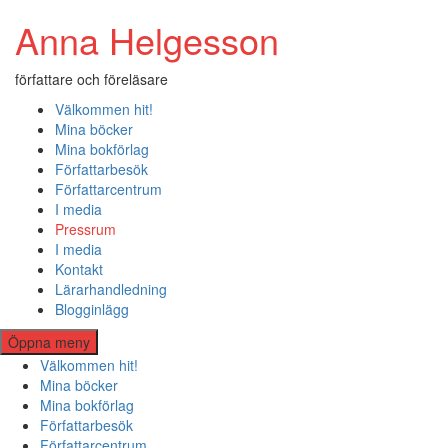
Hoppa
Anna Helgesson
till
innehåll
författare och föreläsare
Välkommen hit!
Mina böcker
Mina bokförlag
Författarbesök
Författarcentrum
I media
Pressrum
I media
Kontakt
Lärarhandledning
Blogginlägg
Öppna meny
Välkommen hit!
Mina böcker
Mina bokförlag
Författarbesök
Författarcentrum