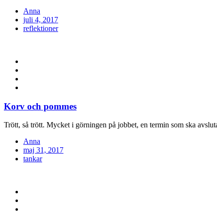
Anna
Posted
juli 4, 2017
on
reflektioner
Korv och pommes
Trött, så trött. Mycket i görningen på jobbet, en termin som ska avslu
Anna
Posted
maj 31, 2017
on
tankar