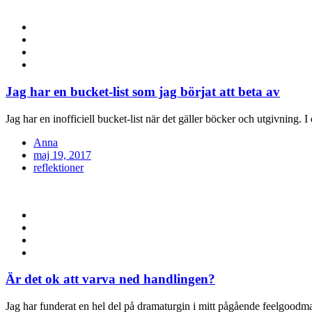
Jag har en bucket-list som jag börjat att beta av
Jag har en inofficiell bucket-list när det gäller böcker och utgivning. 
Anna
Posted
maj 19, 2017
on
reflektioner
Är det ok att varva ned handlingen?
Jag har funderat en hel del på dramaturgin i mitt pågående feelgoodm