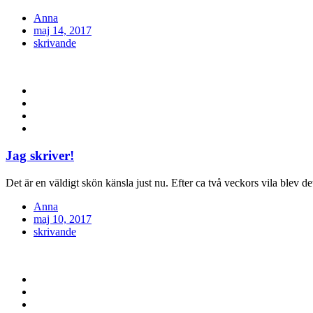
Anna
Posted
maj 14, 2017
on
skrivande
Jag skriver!
Det är en väldigt skön känsla just nu. Efter ca två veckors vila blev det 
Anna
Posted
maj 10, 2017
on
skrivande