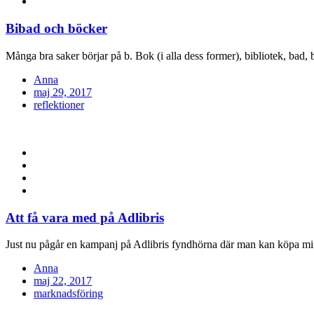
Bibad och böcker
Många bra saker börjar på b. Bok (i alla dess former), bibliotek, bad,
Anna
Posted
maj 29, 2017
on
reflektioner
Att få vara med på Adlibris
Just nu pågår en kampanj på Adlibris fyndhörna där man kan köpa min
Anna
Posted
maj 22, 2017
on
marknadsföring