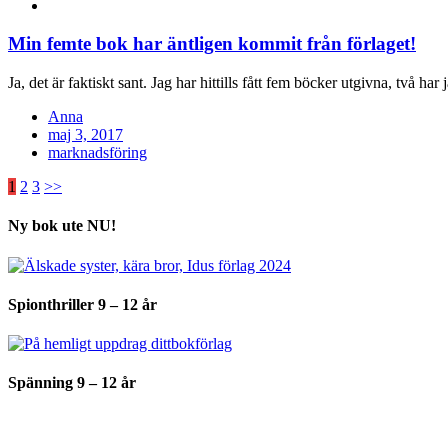
Min femte bok har äntligen kommit från förlaget!
Ja, det är faktiskt sant. Jag har hittills fått fem böcker utgivna, två ha
Anna
Posted
maj 3, 2017
on
marknadsföring
Inläggsnavigering
1
2
3
>>
Ny bok ute NU!
Spionthriller 9 – 12 år
Spänning 9 – 12 år