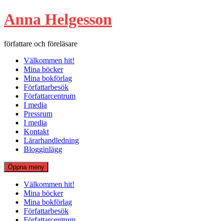
Hoppa
Anna Helgesson
till
innehåll
författare och föreläsare
Välkommen hit!
Mina böcker
Mina bokförlag
Författarbesök
Författarcentrum
I media
Pressrum
I media
Kontakt
Lärarhandledning
Blogginlägg
Öppna meny
Välkommen hit!
Mina böcker
Mina bokförlag
Författarbesök
Författarcentrum