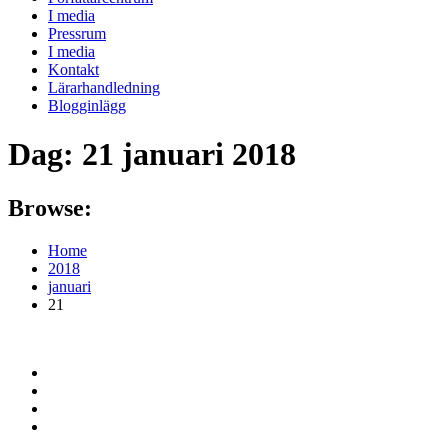
I media
Pressrum
I media
Kontakt
Lärarhandledning
Blogginlägg
Dag:
21 januari 2018
Browse:
Home
2018
januari
21