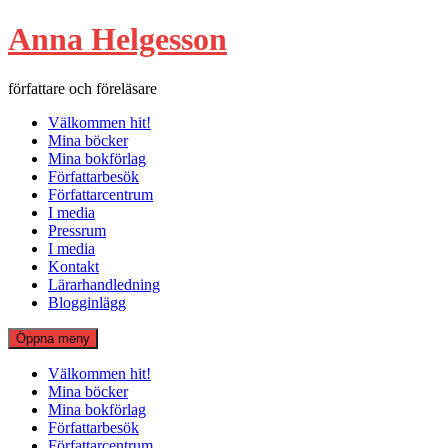
Hoppa
Anna Helgesson
till
innehåll
författare och föreläsare
Välkommen hit!
Mina böcker
Mina bokförlag
Författarbesök
Författarcentrum
I media
Pressrum
I media
Kontakt
Lärarhandledning
Blogginlägg
Öppna meny
Välkommen hit!
Mina böcker
Mina bokförlag
Författarbesök
Författarcentrum