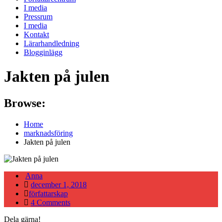
I media
Pressrum
I media
Kontakt
Lärarhandledning
Blogginlägg
Jakten på julen
Browse:
Home
marknadsföring
Jakten på julen
Anna
Posted
december 1, 2018
on
författarskap
4 Comments
Dela gärna!