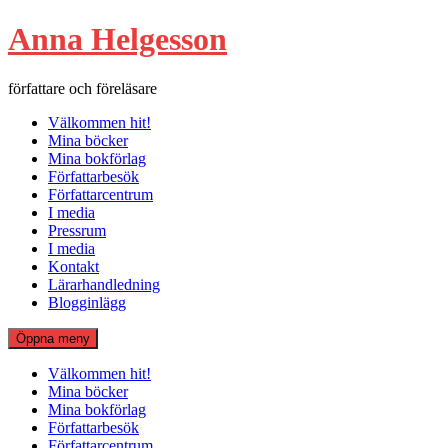
Hoppa
Anna Helgesson
till
innehåll
författare och föreläsare
Välkommen hit!
Mina böcker
Mina bokförlag
Författarbesök
Författarcentrum
I media
Pressrum
I media
Kontakt
Lärarhandledning
Blogginlägg
Öppna meny
Välkommen hit!
Mina böcker
Mina bokförlag
Författarbesök
Författarcentrum