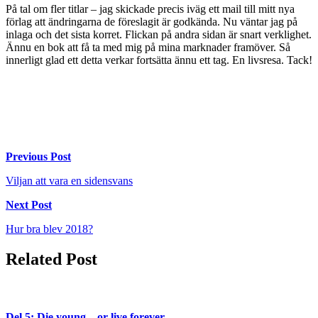
På tal om fler titlar – jag skickade precis iväg ett mail till mitt nya
förlag att ändringarna de föreslagit är godkända. Nu väntar jag på
inlaga och det sista korret. Flickan på andra sidan är snart verklighet.
Ännu en bok att få ta med mig på mina marknader framöver. Så
innerligt glad ett detta verkar fortsätta ännu ett tag. En livsresa. Tack!
Inläggsnavigering
Previous Post
Viljan att vara en sidensvans
Next Post
Hur bra blev 2018?
Related Post
Del 5: Die young – or live forever