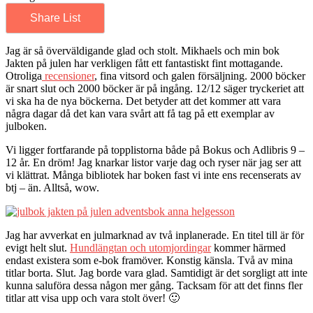
Share List
Jag är så överväldigande glad och stolt. Mikhaels och min bok
Jakten på julen har verkligen fått ett fantastiskt fint mottagande.
Otroliga
recensioner
, fina vitsord och galen försäljning. 2000 böcker
är snart slut och 2000 böcker är på ingång. 12/12 säger tryckeriet att
vi ska ha de nya böckerna. Det betyder att det kommer att vara
några dagar då det kan vara svårt att få tag på ett exemplar av
julboken.
Vi ligger fortfarande på topplistorna både på Bokus och Adlibris 9 –
12 år. En dröm! Jag knarkar listor varje dag och ryser när jag ser att
vi klättrat. Många bibliotek har boken fast vi inte ens recenserats av
btj – än. Alltså, wow.
Jag har avverkat en julmarknad av två inplanerade. En titel till är för
evigt helt slut.
Hundlängtan och utomjordingar
kommer härmed
endast existera som e-bok framöver. Konstig känsla. Två av mina
titlar borta. Slut. Jag borde vara glad. Samtidigt är det sorgligt att inte
kunna saluföra dessa någon mer gång. Tacksam för att det finns fler
titlar att visa upp och vara stolt över! 🙂