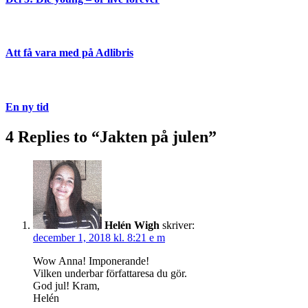
Att få vara med på Adlibris
En ny tid
4 Replies to “Jakten på julen”
Helén Wigh
skriver:
december 1, 2018 kl. 8:21 e m
Wow Anna! Imponerande!
Vilken underbar författaresa du gör.
God jul! Kram,
Helén