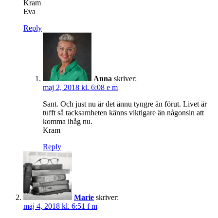
Kram
Eva
Reply
Anna
skriver:
maj 2, 2018 kl. 6:08 e m
Sant. Och just nu är det ännu tyngre än förut. Livet är
tufft så tacksamheten känns viktigare än någonsin att
komma ihåg nu.
Kram
Reply
Marie
skriver:
maj 4, 2018 kl. 6:51 f m