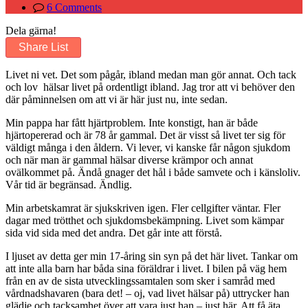
6 Comments
Dela gärna!
Share List
Livet ni vet. Det som pågår, ibland medan man gör annat. Och tack
och lov hälsar livet på ordentligt ibland. Jag tror att vi behöver den
där påminnelsen om att vi är här just nu, inte sedan.
Min pappa har fått hjärtproblem. Inte konstigt, han är både
hjärtopererad och är 78 år gammal. Det är visst så livet ter sig för
väldigt många i den åldern. Vi lever, vi kanske får någon sjukdom
och när man är gammal hälsar diverse krämpor och annat
ovälkommet på. Ändå gnager det hål i både samvete och i känsloliv.
Vår tid är begränsad. Ändlig.
Min arbetskamrat är sjukskriven igen. Fler cellgifter väntar. Fler
dagar med trötthet och sjukdomsbekämpning. Livet som kämpar
sida vid sida med det andra. Det går inte att förstå.
I ljuset av detta ger min 17-åring sin syn på det här livet. Tankar om
att inte alla barn har båda sina föräldrar i livet. I bilen på väg hem
från en av de sista utvecklingssamtalen som sker i samråd med
vårdnadshavaren (bara det! – oj, vad livet hälsar på) uttrycker han
glädje och tacksamhet över att vara just han – just här. Att få äta