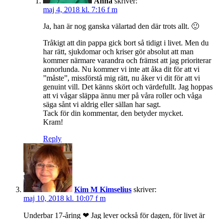
Anna
skriver:
maj 4, 2018 kl. 7:16 f m
Ja, han är nog ganska välartad den där trots allt. 🙂
Tråkigt att din pappa gick bort så tidigt i livet. Men du
har rätt, sjukdomar och kriser gör absolut att man
kommer närmare varandra och främst att jag prioriterar
annorlunda. Nu kommer vi inte att åka dit för att vi
”måste”, missförstå mig rätt, nu åker vi dit för att vi
genuint vill. Det känns skört och värdefullt. Jag hoppas
att vi vågar släppa ännu mer på våra roller och våga
säga sånt vi aldrig eller sällan har sagt.
Tack för din kommentar, den betyder mycket.
Kram!
Reply
Kim M Kimselius
skriver:
maj 10, 2018 kl. 10:07 f m
Underbar 17-åring ❤ Jag lever också för dagen, för livet är