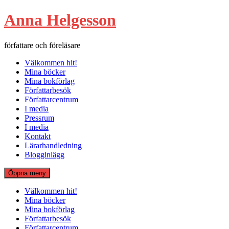
Hoppa
Anna Helgesson
till
innehåll
författare och föreläsare
Välkommen hit!
Mina böcker
Mina bokförlag
Författarbesök
Författarcentrum
I media
Pressrum
I media
Kontakt
Lärarhandledning
Blogginlägg
Öppna meny
Välkommen hit!
Mina böcker
Mina bokförlag
Författarbesök
Författarcentrum