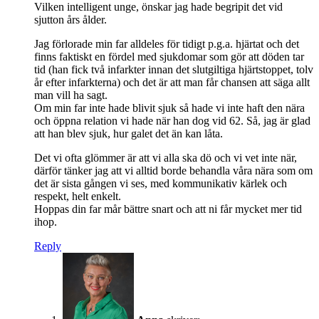
Vilken intelligent unge, önskar jag hade begripit det vid
sjutton års ålder.
Jag förlorade min far alldeles för tidigt p.g.a. hjärtat och det
finns faktiskt en fördel med sjukdomar som gör att döden tar
tid (han fick två infarkter innan det slutgiltiga hjärtstoppet, tolv
år efter infarkterna) och det är att man får chansen att säga allt
man vill ha sagt.
Om min far inte hade blivit sjuk så hade vi inte haft den nära
och öppna relation vi hade när han dog vid 62. Så, jag är glad
att han blev sjuk, hur galet det än kan låta.
Det vi ofta glömmer är att vi alla ska dö och vi vet inte när,
därför tänker jag att vi alltid borde behandla våra nära som om
det är sista gången vi ses, med kommunikativ kärlek och
respekt, helt enkelt.
Hoppas din far mår bättre snart och att ni får mycket mer tid
ihop.
Reply