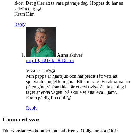
skört. Det gäller att ta vara på varje dag. Hoppas du har en
jättefin dag 😀
Kram Kim
Reply
Anna
skriver:
maj 10, 2018 kl. 8:16 f m
Visst är han?😍
Min pappa är hjärtsjuk och har precis fått veta att
sjukvården inget kan göra. Ett hårt slag. Föräldrarna bor
på en gård så framtiden är ytterst oviss. Att ta en dag i
taget är enda vägen. Så skulle vi alla leva – jämt.
Kram på dig fina du! 😮
Reply
Lämna ett svar
Din e-postadress kommer inte publiceras.
Obligatoriska fält är