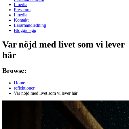
I media
Pressrum
I media
Kontakt
Lärarhandledning
Blogginlägg
Var nöjd med livet som vi lever
här
Browse:
Home
reflektioner
Var nöjd med livet som vi lever här