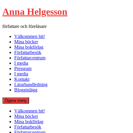
Hoppa
Anna Helgesson
till
innehåll
författare och föreläsare
Välkommen hit!
Mina böcker
Mina bokförlag
Författarbesök
Författarcentrum
I media
Pressrum
I media
Kontakt
Lärarhandledning
Blogginlägg
Öppna meny
Välkommen hit!
Mina böcker
Mina bokförlag
Författarbesök
Författarcentrum