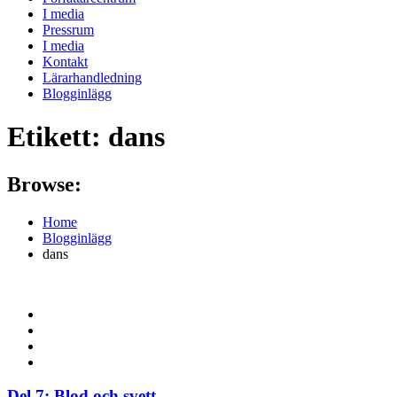
I media
Pressrum
I media
Kontakt
Lärarhandledning
Blogginlägg
Etikett:
dans
Browse:
Home
Blogginlägg
dans
Del 7: Blod och svett