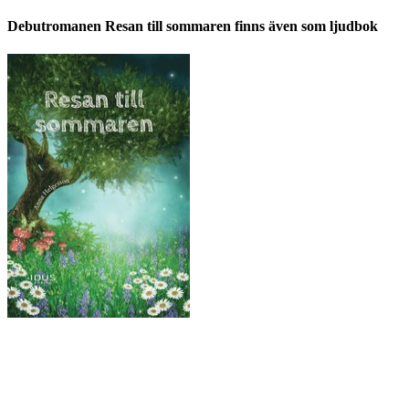
Debutromanen Resan till sommaren finns även som ljudbok
Ljudbok & ebok – romance för vuxna
Copyright © All rights reserved.
drivs med WordPress
|
tema: Story 