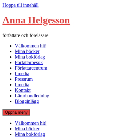
Hoppa till innehåll
Anna Helgesson
författare och föreläsare
Välkommen hit!
Mina böcker
Mina bokförlag
Författarbesök
Författarcentrum
I media
Pressrum
I media
Kontakt
Lärarhandledning
Blogginlägg
Öppna meny
Välkommen hit!
Mina böcker
Mina bokförlag