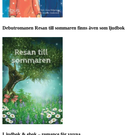
Debutromanen Resan till sommaren finns även som ljudbok
Ljudbok & ebok – romance för vuxna