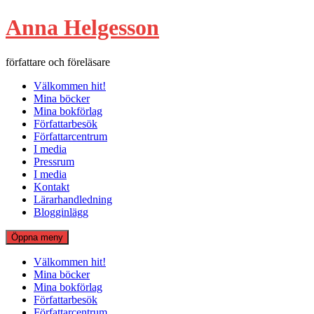
Hoppa
Anna Helgesson
till
innehåll
författare och föreläsare
Välkommen hit!
Mina böcker
Mina bokförlag
Författarbesök
Författarcentrum
I media
Pressrum
I media
Kontakt
Lärarhandledning
Blogginlägg
Öppna meny
Välkommen hit!
Mina böcker
Mina bokförlag
Författarbesök
Författarcentrum