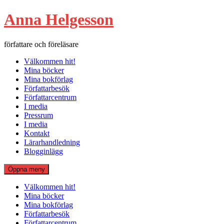
Hoppa
Anna Helgesson
till
innehåll
författare och föreläsare
Välkommen hit!
Mina böcker
Mina bokförlag
Författarbesök
Författarcentrum
I media
Pressrum
I media
Kontakt
Lärarhandledning
Blogginlägg
Öppna meny
Välkommen hit!
Mina böcker
Mina bokförlag
Författarbesök
Författarcentrum