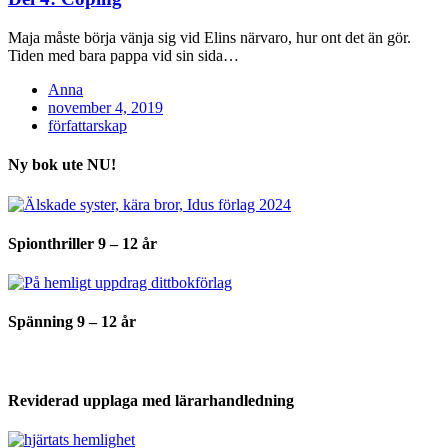
Maja måste börja vänja sig vid Elins närvaro, hur ont det än gör.
Tiden med bara pappa vid sin sida…
Anna
Posted
november 4, 2019
on
författarskap
Ny bok ute NU!
Spionthriller 9 – 12 år
Spänning 9 – 12 år
Reviderad upplaga med lärarhandledning