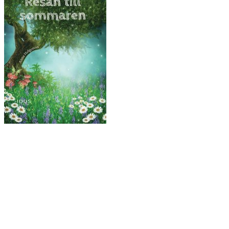
Ljudbok & ebok – romance för vuxna
Copyright © All rights reserved.
drivs med WordPress
|
tema: Story
Hub av
ThemeMiles
Välkommen hit!
Mina böcker
Bokförlag
Författarbesök