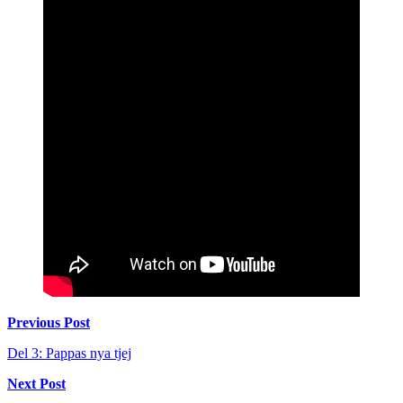
Inläggsnavigering
Previous Post
Del 3: Pappas nya tjej
Next Post