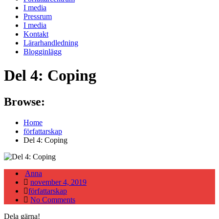
I media
Pressrum
I media
Kontakt
Lärarhandledning
Blogginlägg
Del 4: Coping
Browse:
Home
författarskap
Del 4: Coping
Anna
Posted
november 4, 2019
on
författarskap
No Comments
Dela gärna!