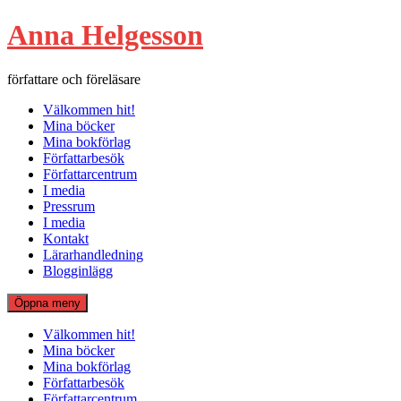
Hoppa
Anna Helgesson
till
innehåll
författare och föreläsare
Välkommen hit!
Mina böcker
Mina bokförlag
Författarbesök
Författarcentrum
I media
Pressrum
I media
Kontakt
Lärarhandledning
Blogginlägg
Öppna meny
Välkommen hit!
Mina böcker
Mina bokförlag
Författarbesök
Författarcentrum