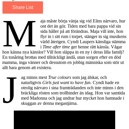
Share List
M
aja måste börja vänja sig vid Elins närvaro, hur
ont det än gör. Tiden med bara pappa vid sin
sida håller på att förändras. Maja vill inte, hon
flyr in i sitt rum i torpet, stänger in sig musikens
värld återigen. Cyndi Laupers känsliga stämma
i
Time after time
ger henne rätt känsla. Vågar
hon känna nya känslor? Vill hon släppa in en ny i deras lilla familj?
En tonåring brottas med tillräckligt ändå, utan sorgen efter en död
mamma, inga vänner och dessutom en jobbig människa som stör ut
allt bara genom att existera.
J
ag minns mest
True colours
som jag älskar, och
naturligtvis
Girls just want to have fun
. Cyndi hade en
otrolig närvaro i sina framträdanden och inte minns i den
bräckliga rösten som trollbinder än idag. Hon var samtida
med Madonna och jag undrar hur mycket hon hamnade i
skuggan av denna megastjärna.