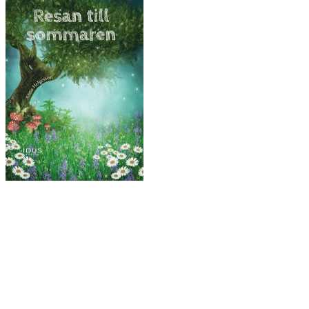
Ljudbok & ebok – romance för vuxna
Copyright © All rights reserved.
drivs med WordPress
|
tema: Story
Hub av
ThemeMiles
Välkommen hit!
Mina böcker
Bokförlag