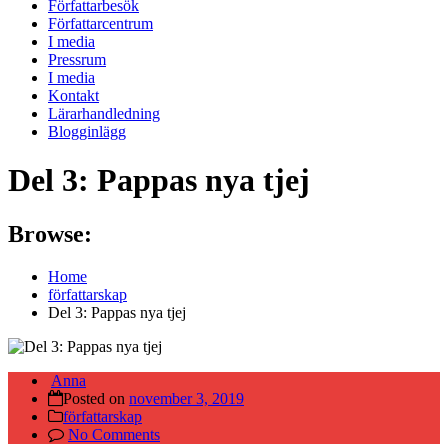
Författarbesök
Författarcentrum
I media
Pressrum
I media
Kontakt
Lärarhandledning
Blogginlägg
Del 3: Pappas nya tjej
Browse:
Home
författarskap
Del 3: Pappas nya tjej
Anna
Posted on
november 3, 2019
författarskap
No Comments