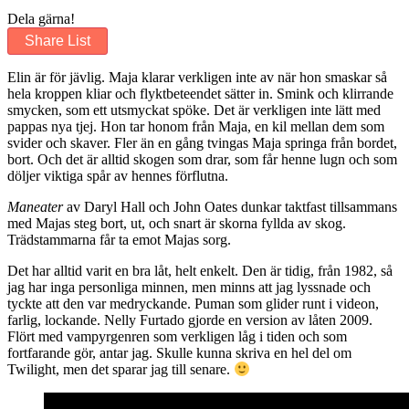
Dela gärna!
Share List
Elin är för jävlig. Maja klarar verkligen inte av när hon smaskar så
hela kroppen kliar och flyktbeteendet sätter in. Smink och klirrande
smycken, som ett utsmyckat spöke. Det är verkligen inte lätt med
pappas nya tjej. Hon tar honom från Maja, en kil mellan dem som
svider och skaver. Fler än en gång tvingas Maja springa från bordet,
bort. Och det är alltid skogen som drar, som får henne lugn och som
döljer viktiga spår av hennes förflutna.
Maneater
av Daryl Hall och John Oates dunkar taktfast tillsammans
med Majas steg bort, ut, och snart är skorna fyllda av skog.
Trädstammarna får ta emot Majas sorg.
Det har alltid varit en bra låt, helt enkelt. Den är tidig, från 1982, så
jag har inga personliga minnen, men minns att jag lyssnade och
tyckte att den var medryckande. Puman som glider runt i videon,
farlig, lockande. Nelly Furtado gjorde en version av låten 2009.
Flört med vampyrgenren som verkligen låg i tiden och som
fortfarande gör, antar jag. Skulle kunna skriva en hel del om
Twilight, men det sparar jag till senare.