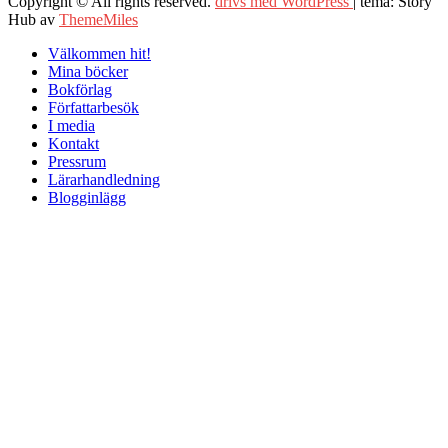
Copyright © All rights reserved.
drivs med WordPress
|
tema: Story
Hub av
ThemeMiles
Välkommen hit!
Mina böcker
Bokförlag
Författarbesök
I media
Kontakt
Pressrum
Lärarhandledning
Blogginlägg