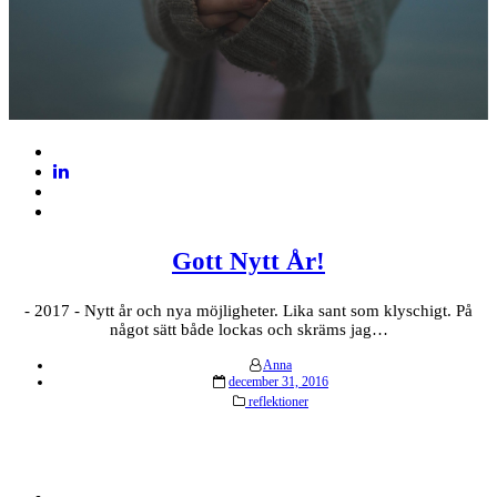
Gott Nytt År!
- 2017 - Nytt år och nya möjligheter. Lika sant som klyschigt. På
något sätt både lockas och skräms jag…
Anna
Posted
december 31, 2016
on
reflektioner