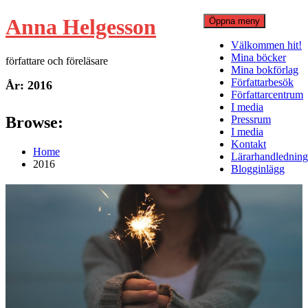
Hoppa
Anna Helgesson
Öppna meny
till
innehåll
Välkommen hit!
Mina böcker
författare och föreläsare
Mina bokförlag
Författarbesök
År:
2016
Författarcentrum
I media
Browse:
Pressrum
I media
Kontakt
Home
Lärarhandledning
2016
Blogginlägg