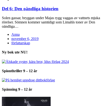
Del 6: Den oändliga historien
Solen gassar, bryggan under Majas rygg vaggas av vattnets mjuka
rörelser. Sömnen kommer samtidigt som Limahls toner av Den
oändliga…
Anna
Posted
november 6, 2019
on
författarskap
Ny bok ute NU!
Spionthriller 9 – 12 år
Spänning 9 – 12 år