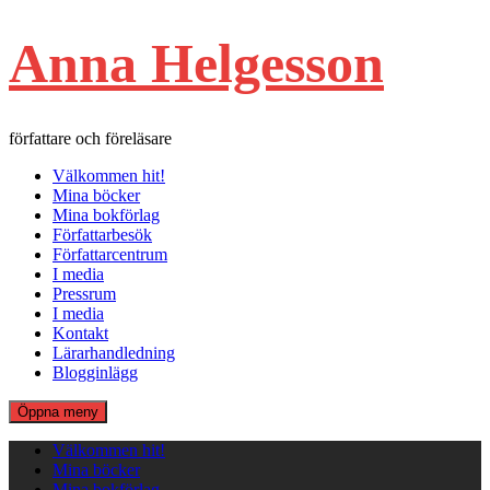
Hoppa
Anna Helgesson
till
innehåll
författare och föreläsare
Välkommen hit!
Mina böcker
Mina bokförlag
Författarbesök
Författarcentrum
I media
Pressrum
I media
Kontakt
Lärarhandledning
Blogginlägg
Öppna meny
Välkommen hit!
Mina böcker
Mina bokförlag