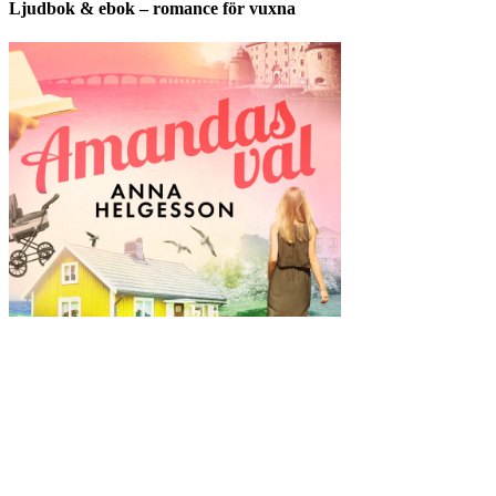
Ljudbok & ebok – romance för vuxna
Copyright © All rights reserved.
drivs med WordPress
|
tema: Story
Hub av
ThemeMiles
Välkommen hit!
Mina böcker
Bokförlag