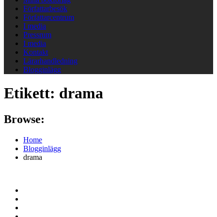
Författarbesök
Författarcentrum
I media
Pressrum
I media
Kontakt
Lärarhandledning
Blogginlägg
Etikett:
drama
Browse:
Home
Blogginlägg
drama