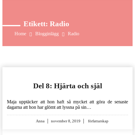
Etikett:
Radio
Home
Blogginlägg
Radio
Del 8: Hjärta och själ
Maja upptäcker att hon haft så mycket att göra de senaste
dagarna att hon har glömt att lyssna på sin…
Posted
Anna
november 8, 2019
författarskap
on