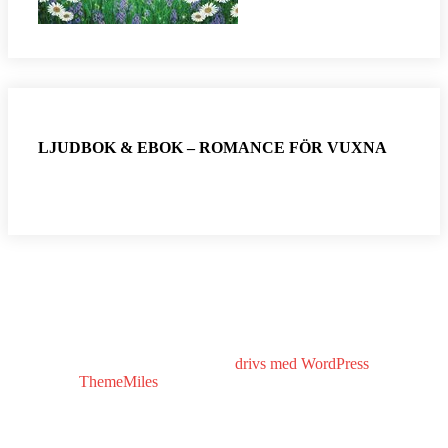
LJUDBOK & EBOK – ROMANCE FÖR VUXNA
Copyright © All rights reserved.
drivs med WordPress
|
tema: Stor
Hub av
ThemeMiles
VÄLKOMMEN HIT!
MINA BÖCKER