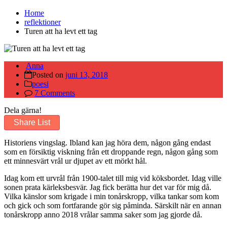
Home
reflektioner
Turen att ha levt ett tag
Anna
Posted on
juni 13, 2018
poesi
7 Comments
Dela gärna!
Share List
Historiens vingslag. Ibland kan jag höra dem, någon gång endast
som en försiktig viskning från ett droppande regn, någon gång som
ett minnesvärt vrål ur djupet av ett mörkt hål.
Idag kom ett urvrål från 1900-talet till mig vid köksbordet. Idag ville
sonen prata kärleksbesvär. Jag fick berätta hur det var för mig då.
Vilka känslor som krigade i min tonårskropp, vilka tankar som kom
och gick och som fortfarande gör sig påminda. Särskilt när en annan
tonårskropp anno 2018 vrålar samma saker som jag gjorde då.