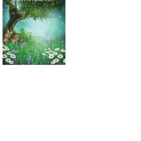
Ljudbok & ebok – romance för vuxna
Copyright © All rights reserved.
drivs med WordPress
|
tema: Story
Hub av
ThemeMiles
Välkommen hit!
Mina böcker
Bokförlag
Författarbesök
I media
Kontakt