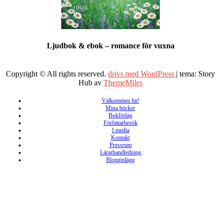
Ljudbok & ebok – romance för vuxna
Copyright © All rights reserved.
drivs med WordPress
|
tema: Story
Hub av
ThemeMiles
Välkommen hit!
Mina böcker
Bokförlag
Författarbesök
I media
Kontakt
Pressrum
Lärarhandledning
Blogginlägg