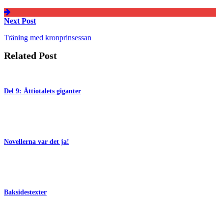
Next Post
Träning med kronprinsessan
Related Post
Del 9: Åttiotalets giganter
Novellerna var det ja!
Baksidestexter