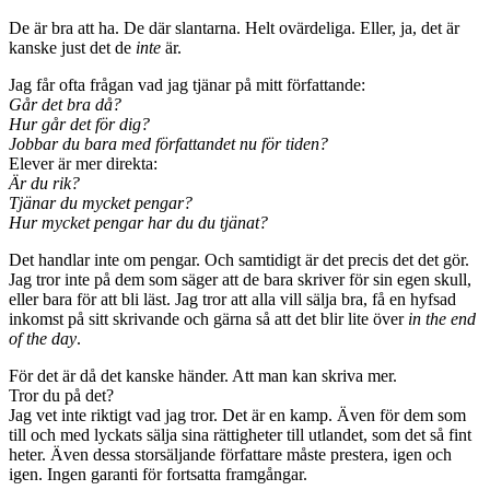
De är bra att ha. De där slantarna. Helt ovärdeliga. Eller, ja, det är
kanske just det de
inte
är.
Jag får ofta frågan vad jag tjänar på mitt författande:
Går det bra då?
Hur går det för dig?
Jobbar du bara med författandet nu för tiden?
Elever är mer direkta:
Är du rik?
Tjänar du mycket pengar?
Hur mycket pengar har du du tjänat?
Det handlar inte om pengar. Och samtidigt är det precis det det gör.
Jag tror inte på dem som säger att de bara skriver för sin egen skull,
eller bara för att bli läst. Jag tror att alla vill sälja bra, få en hyfsad
inkomst på sitt skrivande och gärna så att det blir lite över
in the end
of the day
.
För det är då det kanske händer. Att man kan skriva mer.
Tror du på det?
Jag vet inte riktigt vad jag tror. Det är en kamp. Även för dem som
till och med lyckats sälja sina rättigheter till utlandet, som det så fint
heter. Även dessa storsäljande författare måste prestera, igen och
igen. Ingen garanti för fortsatta framgångar.