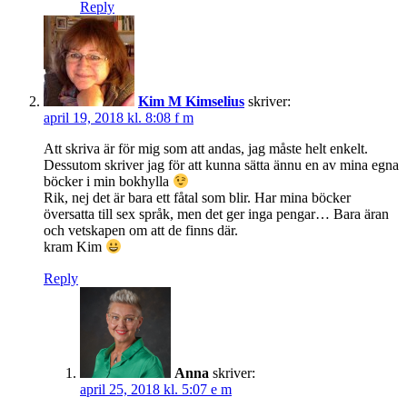
Reply
Kim M Kimselius
skriver:
april 19, 2018 kl. 8:08 f m
Att skriva är för mig som att andas, jag måste helt enkelt.
Dessutom skriver jag för att kunna sätta ännu en av mina egna
böcker i min bokhylla
Rik, nej det är bara ett fåtal som blir. Har mina böcker
översatta till sex språk, men det ger inga pengar… Bara äran
och vetskapen om att de finns där.
kram Kim
Reply
Anna
skriver:
april 25, 2018 kl. 5:07 e m