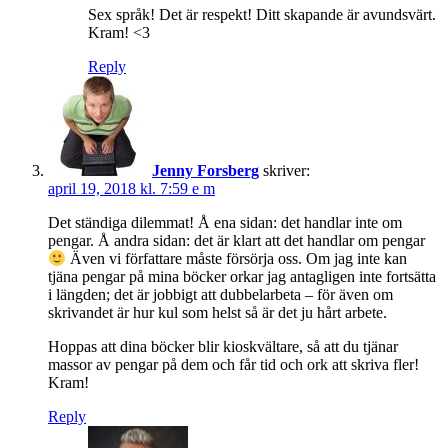
Sex språk! Det är respekt! Ditt skapande är avundsvärt.
Kram! <3
Reply
Jenny Forsberg
skriver:
april 19, 2018 kl. 7:59 e m
Det ständiga dilemmat! Å ena sidan: det handlar inte om
pengar. Å andra sidan: det är klart att det handlar om pengar
Även vi författare måste försörja oss. Om jag inte kan
tjäna pengar på mina böcker orkar jag antagligen inte fortsätta
i längden; det är jobbigt att dubbelarbeta – för även om
skrivandet är hur kul som helst så är det ju hårt arbete.
Hoppas att dina böcker blir kioskvältare, så att du tjänar
massor av pengar på dem och får tid och ork att skriva fler!
Kram!
Reply