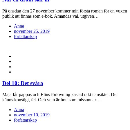
På onsdag den 27 november kommer min första roman för en vuxen
publik att finnas som e-bok. Amandas val, utgiven…
Anna
Posted
november 25, 2019
on
författarskap
Del 10: Det svåra
Maja får pappas och Elins förlovning kastad rakt i ansiktet. Det
känns konstigt, fel. Och vem är hon som missunnar…
Anna
Posted
november 10, 2019
on
författarskap