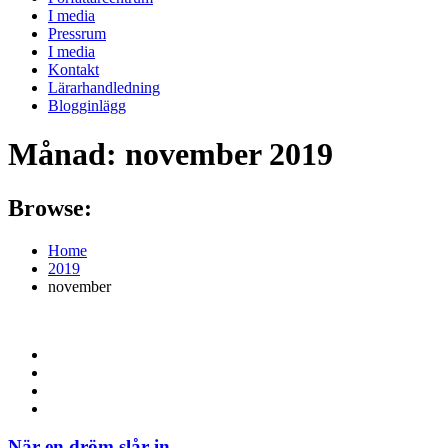
I media
Pressrum
I media
Kontakt
Lärarhandledning
Blogginlägg
Månad:
november 2019
Browse:
Home
2019
november
När en dröm slår in