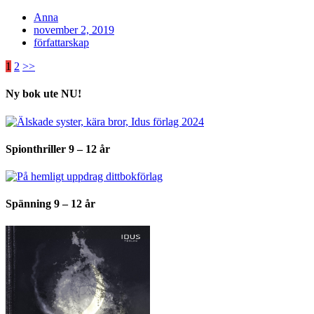
Anna
Posted
november 2, 2019
on
författarskap
Inläggsnavigering
1
2
>>
Ny bok ute NU!
Spionthriller 9 – 12 år
Spänning 9 – 12 år