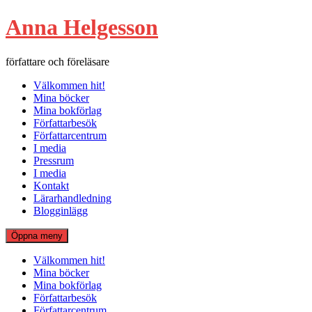
Hoppa
Anna Helgesson
till
innehåll
författare och föreläsare
Välkommen hit!
Mina böcker
Mina bokförlag
Författarbesök
Författarcentrum
I media
Pressrum
I media
Kontakt
Lärarhandledning
Blogginlägg
Öppna meny
Välkommen hit!
Mina böcker
Mina bokförlag
Författarbesök
Författarcentrum