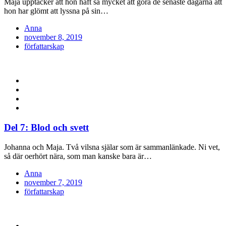
Maja upptäcker att hon haft så mycket att göra de senaste dagarna att
hon har glömt att lyssna på sin…
Anna
Posted
november 8, 2019
on
författarskap
Del 7: Blod och svett
Johanna och Maja. Två vilsna själar som är sammanlänkade. Ni vet,
så där oerhört nära, som man kanske bara är…
Anna
Posted
november 7, 2019
on
författarskap