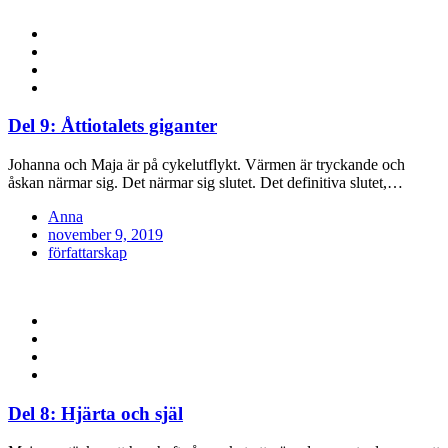
Del 9: Åttiotalets giganter
Johanna och Maja är på cykelutflykt. Värmen är tryckande och
åskan närmar sig. Det närmar sig slutet. Det definitiva slutet,…
Anna
Posted
november 9, 2019
on
författarskap
Del 8: Hjärta och själ