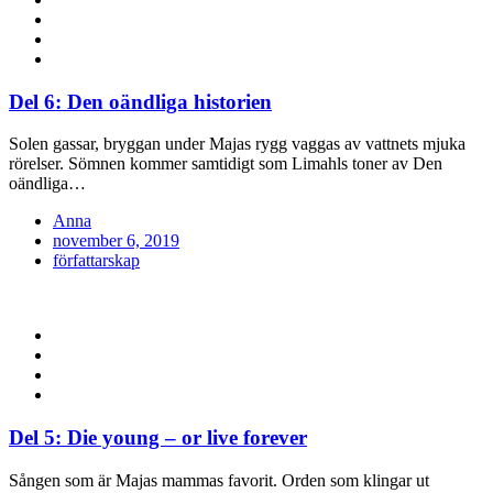
Del 6: Den oändliga historien
Solen gassar, bryggan under Majas rygg vaggas av vattnets mjuka
rörelser. Sömnen kommer samtidigt som Limahls toner av Den
oändliga…
Anna
Posted
november 6, 2019
on
författarskap
Del 5: Die young – or live forever
Sången som är Majas mammas favorit. Orden som klingar ut