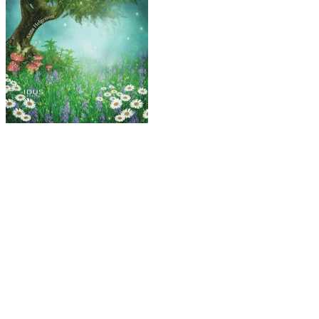
Ljudbok & ebok – romance för vuxna
Copyright © All rights reserved.
drivs med WordPress
|
tema: Story
Hub av
ThemeMiles
Välkommen hit!
Mina böcker
Bokförlag
Författarbesök
I media
Kontakt
Pressrum
Lärarhandledning