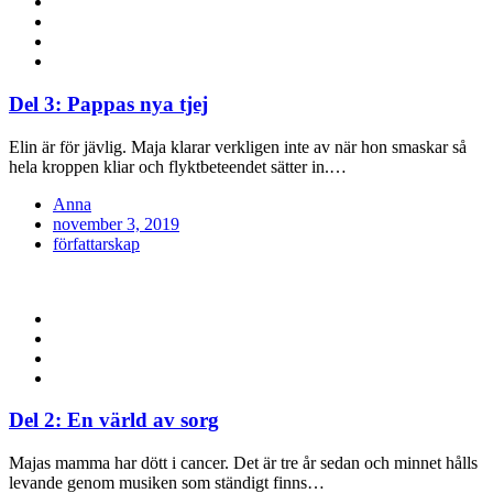
Del 3: Pappas nya tjej
Elin är för jävlig. Maja klarar verkligen inte av när hon smaskar så
hela kroppen kliar och flyktbeteendet sätter in.…
Anna
Posted
november 3, 2019
on
författarskap
Del 2: En värld av sorg
Majas mamma har dött i cancer. Det är tre år sedan och minnet hålls
levande genom musiken som ständigt finns…