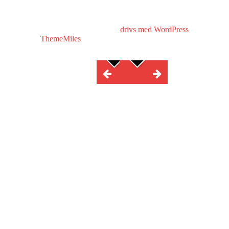
Copyright © All rights reserved.
drivs med WordPress
|
tema: Stor
Hub av
ThemeMiles
VÄLKOMMEN HIT!
MINA BÖCKER
BOKFÖRLAG
FÖRFATTARBESÖK
I MEDIA
KONTAKT
PRESSRUM
LÄRARHANDLEDNING
BLOGGINLÄGG