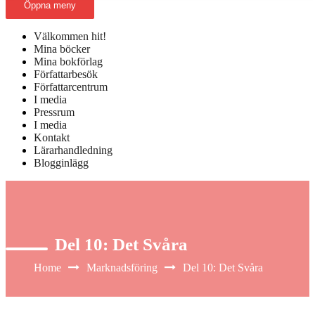
Öppna meny
Välkommen hit!
Mina böcker
Mina bokförlag
Författarbesök
Författarcentrum
I media
Pressrum
I media
Kontakt
Lärarhandledning
Blogginlägg
Del 10: Det Svåra
Home
Marknadsföring
Del 10: Det Svåra