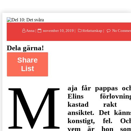
Posted
Anna
november 10, 2019
författarskap
No Commen
on
Dela gärna!
Share
List
M
aja får pappas oc
Elins förlovnin
kastad rakt 
ansiktet. Det känn
konstigt, fel. Oc
vem är hon so