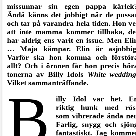
missunnar sin egen pappa kärlek
Ändå känns det jobbigt när de pussa
och tar på varandra hela tiden. Hon ve
att inte mamma kommer tillbaka, de
har aldrig ens varit en issue. Men Eli
… Maja kämpar. Elin är asjobbig
Varför ska hon komma och förstör
allt? Och i öronen får hon precis hör
tonerna av Billy Idols
White weddin
Vilket sammanträffande.
B
illy Idol var het. E
riktig hunk med rös
som vibrerade ända ner
Farlig, snygg och sjön
fantastiskt. Jag komme