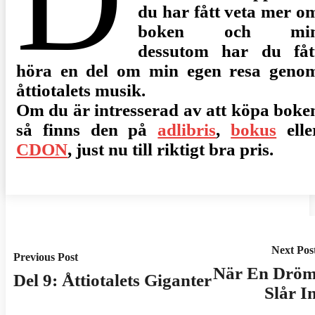
D
du har fått veta mer o
boken och mi
dessutom har du fåt
höra en del om min egen resa geno
åttiotalets musik.
Om du är intresserad av att köpa boke
så finns den på
adlibris
,
bokus
elle
CDON
, just nu till riktigt bra pris.
Inläggsnavigering
Next Pos
Previous Post
När En Drö
Del 9: Åttiotalets Giganter
Slår I