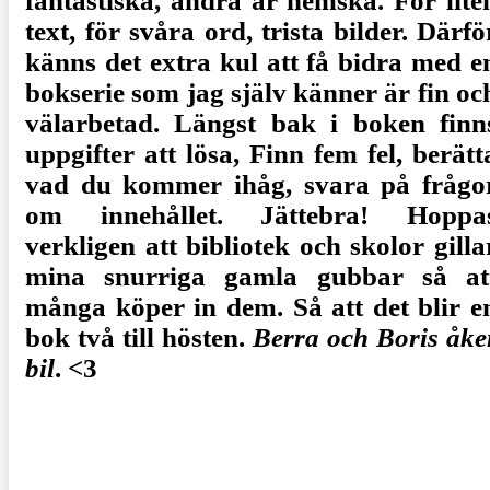
fantastiska, andra är hemska. För lite
text, för svåra ord, trista bilder. Därfö
känns det extra kul att få bidra med e
bokserie som jag själv känner är fin oc
välarbetad. Längst bak i boken finn
uppgifter att lösa, Finn fem fel, berätt
vad du kommer ihåg, svara på frågo
om innehållet. Jättebra! Hoppa
verkligen att bibliotek och skolor gilla
mina snurriga gamla gubbar så at
många köper in dem. Så att det blir e
bok två till hösten.
Berra och Boris åke
bil
. <3