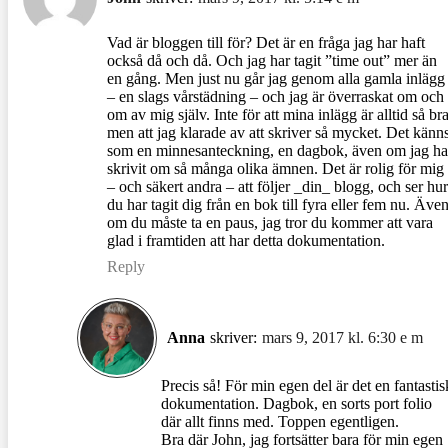
Vad är bloggen till för? Det är en fråga jag har haft
också då och då. Och jag har tagit ”time out” mer än
en gång. Men just nu går jag genom alla gamla inlägg
– en slags vårstädning – och jag är överraskat om och
om av mig själv. Inte för att mina inlägg är alltid så bra
men att jag klarade av att skriver så mycket. Det känn
som en minnesanteckning, en dagbok, även om jag ha
skrivit om så många olika ämnen. Det är rolig för mig
– och säkert andra – att följer _din_ blogg, och ser hur
du har tagit dig från en bok till fyra eller fem nu. Äve
om du måste ta en paus, jag tror du kommer att vara
glad i framtiden att har detta dokumentation.
Reply
Anna
skriver:
mars 9, 2017 kl. 6:30 e m
Precis så! För min egen del är det en fantastis
dokumentation. Dagbok, en sorts port folio
där allt finns med. Toppen egentligen.
Bra där John, jag fortsätter bara för min egen