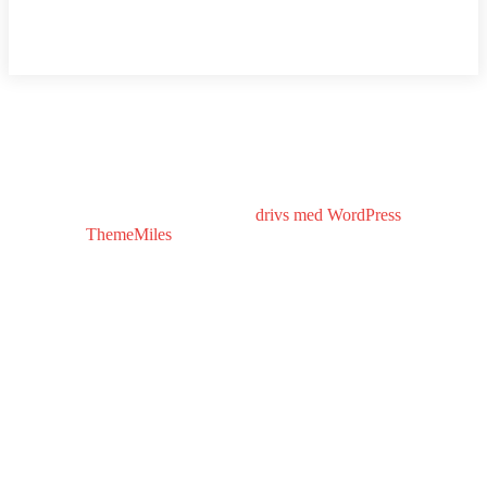
Copyright © All rights reserved.
drivs med WordPress
|
tema: Stor
Hub av
ThemeMiles
VÄLKOMMEN HIT!
MINA BÖCKER
BOKFÖRLAG
FÖRFATTARBESÖK
I MEDIA
KONTAKT
PRESSRUM
LÄRARHANDLEDNING
BLOGGINLÄGG