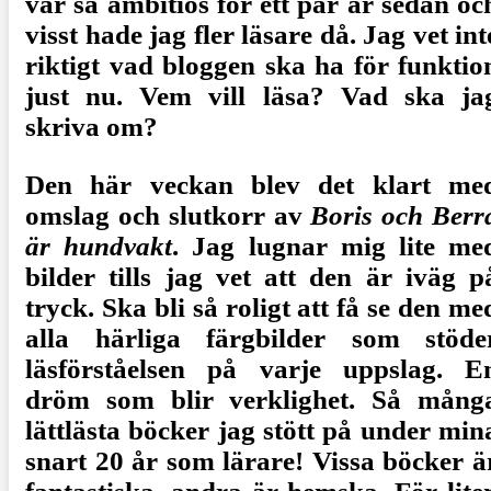
var så ambitiös för ett par år sedan oc
visst hade jag fler läsare då. Jag vet int
riktigt vad bloggen ska ha för funktio
just nu. Vem vill läsa? Vad ska ja
skriva om?
Den här veckan blev det klart me
omslag och slutkorr av
Boris och Berr
är hundvakt
. Jag lugnar mig lite me
bilder tills jag vet att den är iväg p
tryck. Ska bli så roligt att få se den me
alla härliga färgbilder som stöde
läsförståelsen på varje uppslag. E
dröm som blir verklighet. Så mång
lättlästa böcker jag stött på under min
snart 20 år som lärare! Vissa böcker ä