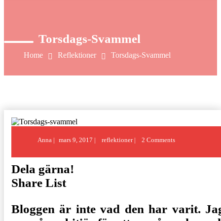
Torsdags-Svammel
Home
Reflektioner
Torsdags-Svammel
Posted
Anna
mars 9, 2017
reflektioner
2 Comments
on
Dela gärna!
Share List
Bloggen är inte vad den har varit. Ja