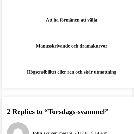
Att ha förmånen att välja
Manusskrivande och dramakurvor
Högsensibilitet eller ren och skär utmattning
2 Replies to “Torsdags-svammel”
John
skriver:
mars 9, 2017 kl. 5:14 e m